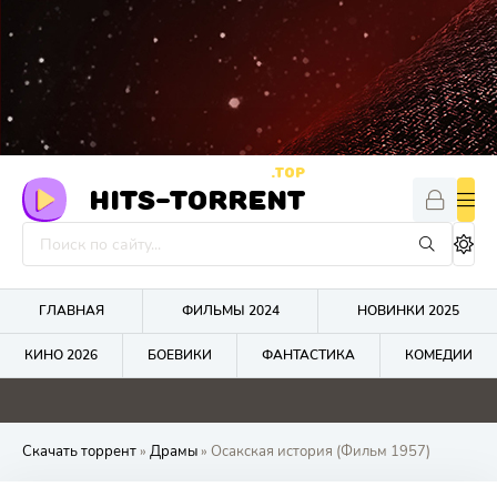
.TOP
HITS-TORRENT
ГЛАВНАЯ
ФИЛЬМЫ 2024
НОВИНКИ 2025
КИНО 2026
БОЕВИКИ
ФАНТАСТИКА
КОМЕДИИ
Скачать торрент
»
Драмы
» Осакская история (Фильм 1957)