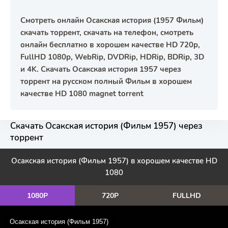
Смотреть онлайн Осакская история (1957 Фильм)
скачать торрент, скачать на телефон, смотреть
онлайн бесплатно в хорошем качестве HD 720p,
FullHD 1080p, WebRip, DVDRip, HDRip, BDRip, 3D
и 4K. Скачать Осакская история 1957 через
торрент на русском полный Фильм в хорошем
качестве HD 1080 magnet torrent
Скачать Осакская история (Фильм 1957) через
торрент
Осакская история (Фильм 1957) в хорошем качестве HD
1080
1080P
720P
FULLHD
Осакская история (Фильм 1957)