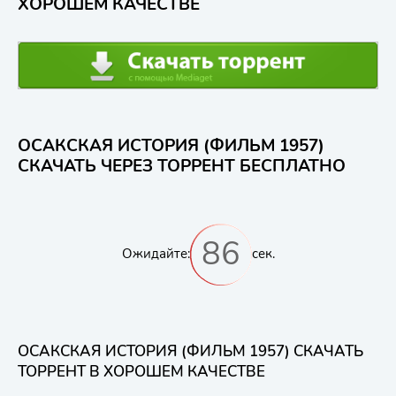
ХОРОШЕМ КАЧЕСТВЕ
ОСАКСКАЯ ИСТОРИЯ (ФИЛЬМ 1957)
СКАЧАТЬ ЧЕРЕЗ ТОРРЕНТ БЕСПЛАТНО
85
Ожидайте:
сек.
ОСАКСКАЯ ИСТОРИЯ (ФИЛЬМ 1957) СКАЧАТЬ
ТОРРЕНТ В ХОРОШЕМ КАЧЕСТВЕ