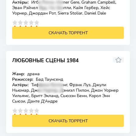
Актёры:
Игби Ригни, Homer Gere, Graham Campbell,
Эван Рэйчел Вуд, Уэс Бентли, Кайя Гербер, Хейс
Уорнер, Джордан Рот, Sierra Stoliar, Daniel Dale
4
5
СКАЧАТЬ ТОРРЕНТ
ЛЮБОВНЫЕ СЦЕНЫ 1984
4.6
Жанр:
драма
Лицензия
Режиссер:
Бад Таунсенд
Актёры:
Тиффани Боллинг, Фрэнк Луз, Джули
Ньюмар, Джек Картер, Дэниэл Пилон, Джон Уорнер
Уильямс, Бритт Экланд, Сьюзэн Бенн, Кэрол Энн
Сьюзи, Данте Д'Андре
4
5
СКАЧАТЬ ТОРРЕНТ