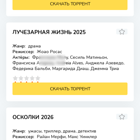
СКАЧАТЬ ТОРРЕНТ
ЛУЧЕЗАРНАЯ ЖИЗНЬ 2025
6.4
Жанр:
драма
Лицензия
Режиссер:
Жоао Росас
Актёры:
Франсишку Мелу, Сесиль Матиньон,
Франсиска Аларкау, Andreia Alves, Анджела Азеведо,
Федерика Бальби, Маргарида Диаш, Джемма Триа
4
5
СКАЧАТЬ ТОРРЕНТ
ОСКОЛКИ 2026
Жанр:
ужасы, триллер, драма, детектив
Лицензия
Режиссер:
Райан Мерфи, Макс Уинклер