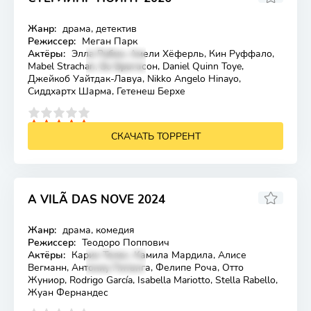
Жанр:
драма, детектив
Лицензия
Режиссер:
Меган Парк
Актёры:
Элла Рубин, Амели Хёферль, Кин Руффало,
Mabel Strachan, Бо Брагасон, Daniel Quinn Toye,
Джейкоб Уайтдак-Лавуа, Nikko Angelo Hinayo,
Сиддхартх Шарма, Гетенеш Берхе
4
5
СКАЧАТЬ ТОРРЕНТ
A VILÃ DAS NOVE 2024
6.5
Жанр:
драма, комедия
Лицензия
Режиссер:
Теодоро Поппович
Актёры:
Карин Телес, Камила Мардила, Алисе
Вегманн, Антониу Питанга, Фелипе Роча, Отто
Жуниор, Rodrigo García, Isabella Mariotto, Stella Rabello,
Жуан Фернандес