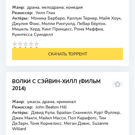
Жанр:
драма, мелодрама, комедия
Лицензия
Режиссер:
Уилл Глак
Актёры:
Моника Барбаро, Каллум Тернер, Майя Хоук,
Джулия Фокс, Молли Рингуолд, ЛеВар Бёртон,
Мишель Херд, Кинг Принцесс, Рома Маффиа,
Куинтесса Суинделл
4
5
СКАЧАТЬ ТОРРЕНТ
ВОЛКИ С СЭЙВИН-ХИЛЛ (ФИЛЬМ
2014)
7.1
Жанр:
ужасы, драма, криминал
Лицензия
Режиссер:
John Beaton Hill
Актёры:
Дэвид Кули, Брайан Сканнелл, Курт Фуллер,
Джек Макги, Майкл Масси, Пол Карафотс, Тим
ДеЗарн, Тоня Корнелисс, Меган Дэвис, Suzanne
Willard