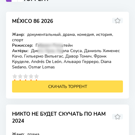
MÉXICO 86 2026
6.4
Жанр:
документальный, драма, комедия, история,
Лицензия
спорт
Режиссер:
Гэбриел Рипштейн
Актёры:
Диего Луна, Карла Соуса, Даниэль Хименес
Качо, Гильермо Вильегас, Давор Томич, Фрэнк
Круделе, Andrés De León, Альваро Герреро, Diana
Sedano, Osmar Lomas
4
5
СКАЧАТЬ ТОРРЕНТ
НИКТО НЕ БУДЕТ СКУЧАТЬ ПО НАМ
2024
8.3
Жанр:
драма