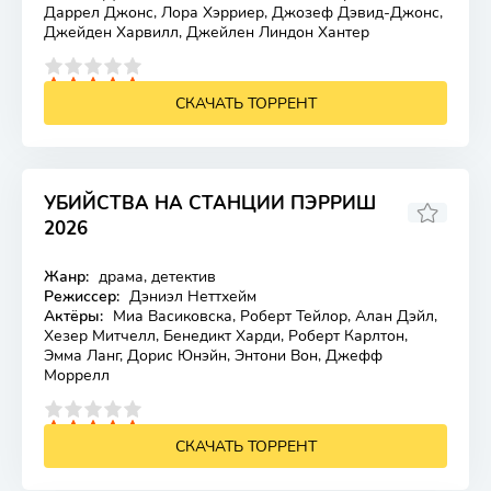
Даррел Джонс, Лора Хэрриер, Джозеф Дэвид-Джонс,
Джейден Харвилл, Джейлен Линдон Хантер
4
5
СКАЧАТЬ ТОРРЕНТ
УБИЙСТВА НА СТАНЦИИ ПЭРРИШ
2026
6.138
Жанр:
драма, детектив
Лицензия
Режиссер:
Дэниэл Неттхейм
Актёры:
Миа Васиковска, Роберт Тейлор, Алан Дэйл,
Хезер Митчелл, Бенедикт Харди, Роберт Карлтон,
Эмма Ланг, Дорис Юнэйн, Энтони Вон, Джефф
Моррелл
4
5
СКАЧАТЬ ТОРРЕНТ