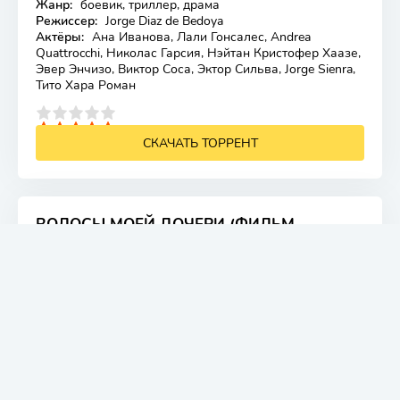
Жанр:
боевик, триллер, драма
Лицензия
Режиссер:
Jorge Diaz de Bedoya
Актёры:
Ана Иванова, Лали Гонсалес, Andrea
Quattrocchi, Николас Гарсия, Нэйтан Кристофер Хаазе,
Эвер Энчизо, Виктор Соса, Эктор Сильва, Jorge Sienra,
Тито Хара Роман
4
5
СКАЧАТЬ ТОРРЕНТ
ВОЛОСЫ МОЕЙ ДОЧЕРИ (ФИЛЬМ
2025)
6.9
Жанр:
драма
Лицензия
Режиссер:
Хесам Фарахманд
Актёры:
Шахаб Хоссейни, Зоха Эсмаилифар, Газал
Банки, Arman Mirzaei, Mohammad Reza Samian, Mahni
Mehrpour, Hadi Eftekharzadeh, Farzad Raha
4
5