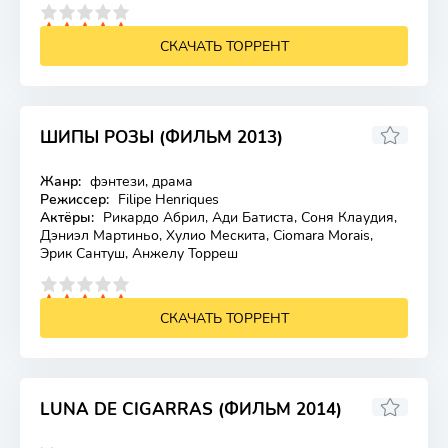
4
5
СКАЧАТЬ ТОРРЕНТ
ШИПЫ РОЗЫ (ФИЛЬМ 2013)
7.2
Жанр:
фэнтези, драма
Лицензия
Режиссер:
Filipe Henriques
Актёры:
Рикардо Абрил, Ади Батиста, Соня Клаудия,
Дэниэл Мартиньо, Хулио Мескита, Ciomara Morais,
Эрик Сантуш, Анжелу Торреш
4
5
СКАЧАТЬ ТОРРЕНТ
LUNA DE CIGARRAS (ФИЛЬМ 2014)
6.5