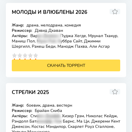
МОЛОДЫ И ВЛЮБЛЕНЫ 2026
Жанр:
драма, мелодрама, комедия
Лицензия
Режиссер:
Дэвид Дхаван
Актёры:
Варун Дхаван, Пуджа Хегде, Мрунал Тхакур,
Маниш Пол, Муни Рой, Куббра Сайт, Джимми
Шергилл, Ракеш Беди, Манодж Пахва, Али Асгар
4
5
СКАЧАТЬ ТОРРЕНТ
СТРЕЛКИ 2025
4.696
3.6
Жанр:
боевик, драма, вестерн
Лицензия
Режиссер:
Брайан Скиба
Актёры:
Стивен Дорфф, Хизер Грэм, Николас Кейдж,
Рэндолл Батинкофф, Ник Барнс, Ма Ци, Джереми Кент
Джексон, Костас Мэндилор, Скарлет Роуз Сталлоне,
Уильям Макнамара