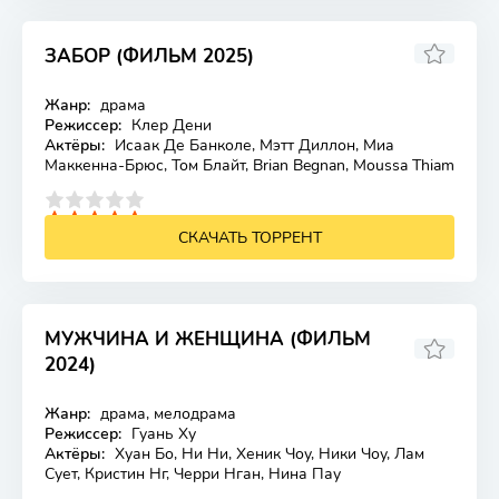
ЗАБОР (ФИЛЬМ 2025)
5.8
Жанр:
драма
Лицензия
Режиссер:
Клер Дени
Актёры:
Исаак Де Банколе, Мэтт Диллон, Миа
Маккенна-Брюс, Том Блайт, Brian Begnan, Moussa Thiam
4
5
СКАЧАТЬ ТОРРЕНТ
МУЖЧИНА И ЖЕНЩИНА (ФИЛЬМ
2024)
6.4
Жанр:
драма, мелодрама
Лицензия
Режиссер:
Гуань Ху
Актёры:
Хуан Бо, Ни Ни, Хеник Чоу, Ники Чоу, Лам
Сует, Кристин Нг, Черри Нган, Нина Пау