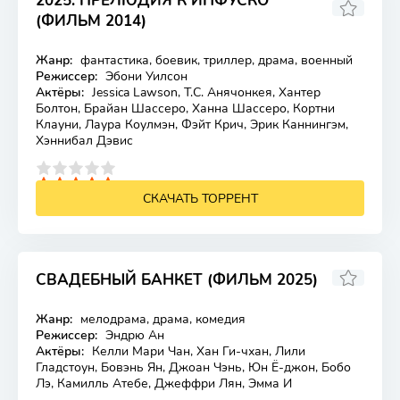
2025: ПРЕЛЮДИЯ К ИНФУСКО
(ФИЛЬМ 2014)
4.399
4.1
Жанр:
фантастика, боевик, триллер, драма, военный
Лицензия
Режиссер:
Эбони Уилсон
Актёры:
Jessica Lawson, Т.С. Анячонкея, Хантер
Болтон, Брайан Шассеро, Ханна Шассеро, Кортни
Клауни, Лаура Коулмэн, Фэйт Крич, Эрик Каннингэм,
Хэннибал Дэвис
4
5
СКАЧАТЬ ТОРРЕНТ
СВАДЕБНЫЙ БАНКЕТ (ФИЛЬМ 2025)
6.3
Жанр:
мелодрама, драма, комедия
Лицензия
Режиссер:
Эндрю Ан
Актёры:
Келли Мари Чан, Хан Ги-чхан, Лили
Гладстоун, Бовэнь Ян, Джоан Чэнь, Юн Ё-джон, Бобо
Лэ, Камилль Атебе, Джеффри Лян, Эмма И