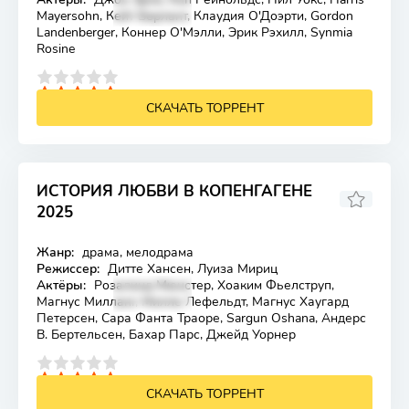
Mayersohn, Кейт Берлант, Клаудия О'Доэрти, Gordon
Landenberger, Коннер О'Мэлли, Эрик Рэхилл, Synmia
Rosine
4
5
СКАЧАТЬ ТОРРЕНТ
ИСТОРИЯ ЛЮБВИ В КОПЕНГАГЕНЕ
2025
6.564
6.3
Жанр:
драма, мелодрама
Лицензия
Режиссер:
Дитте Хансен, Луиза Мириц
Актёры:
Розалинд Мюнстер, Хоаким Фьелструп,
Магнус Милланг, Милле Лефельдт, Магнус Хаугард
Петерсен, Сара Фанта Траоре, Sargun Oshana, Андерс
В. Бертельсен, Бахар Парс, Джейд Уорнер
4
5
СКАЧАТЬ ТОРРЕНТ