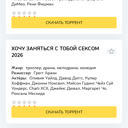
ДиМео, Рени Фишман
4
5
СКАЧАТЬ ТОРРЕНТ
ХОЧУ ЗАНЯТЬСЯ С ТОБОЙ СЕКСОМ
2026
Жанр:
триллер, драма, мелодрама, комедия
Лицензия
Режиссер:
Грегг Араки
Актёры:
Оливия Уайлд, Давид Диггс, Купер
Хоффман, Джонни Ноксвил, Мэйсон Гудинг, Чейз Суй
Уондерс, Charli XCX, Джеймс Дювал, Маргарет Чо,
Роксана Мескида
4
5
СКАЧАТЬ ТОРРЕНТ