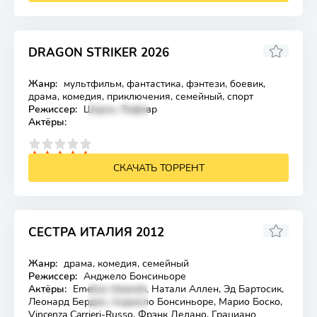
DRAGON STRIKER 2026
Жанр:
мультфильм, фантастика, фэнтези, боевик,
Лицензия
драма, комедия, приключения, семейный, спорт
Режиссер:
Шарль Лефевр
Актёры:
4
5
СКАЧАТЬ ТОРРЕНТ
СЕСТРА ИТАЛИЯ 2012
6.2
Жанр:
драма, комедия, семейный
Лицензия
Режиссер:
Анджело Бонсиньоре
Актёры:
Emelise Aleandri, Натали Аллен, Эд Бартосик,
Леонард Бердик, Анджело Бонсиньоре, Марио Боско,
Vincenza Carrieri-Russo, Фрэнк Делано, Грациано