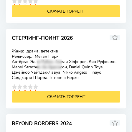
4
5
СКАЧАТЬ ТОРРЕНТ
СТЕРЛИНГ-ПОИНТ 2026
Жанр:
драма, детектив
Лицензия
Режиссер:
Меган Парк
Актёры:
Элла Рубин, Амели Хёферль, Кин Руффало,
Mabel Strachan, Бо Брагасон, Daniel Quinn Toye,
Джейкоб Уайтдак-Лавуа, Nikko Angelo Hinayo,
Сиддхартх Шарма, Гетенеш Берхе
4
5
СКАЧАТЬ ТОРРЕНТ
BEYOND BORDERS 2024
6.1