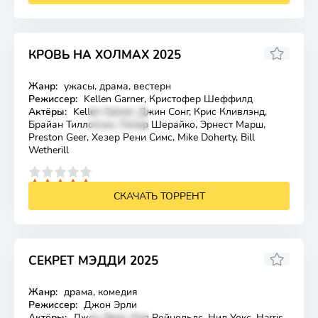
КРОВЬ НА ХОЛМАХ 2025
5.015
4.3
Жанр:
ужасы, драма, вестерн
Лицензия
Режиссер:
Kellen Garner, Кристофер Шеффилд
Актёры:
Kellen Garner, Джин Сонг, Крис Кливлэнд,
Брайан Тиллотсон, Питер Шерайко, Эрнест Марш,
Preston Geer, Хезер Рени Симс, Mike Doherty, Bill
Wetherill
4
5
СКАЧАТЬ ТОРРЕНТ
СЕКРЕТ МЭДДИ 2025
6.4
Жанр:
драма, комедия
Лицензия
Режиссер:
Джон Эрли
Актёры:
Джон Эрли, Кип Рейнольдс, Нил Уокс, Harris