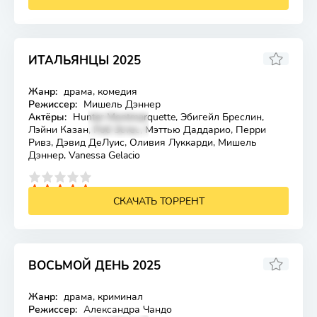
ИТАЛЬЯНЦЫ 2025
3.8
Жанр:
драма, комедия
Лицензия
Режиссер:
Мишель Дэннер
Актёры:
Hunter Montmarquette, Эбигейл Бреслин,
Лэйни Казан, Роб Эстес, Мэттью Даддарио, Перри
Ривз, Дэвид ДеЛуис, Оливия Луккарди, Мишель
Дэннер, Vanessa Gelacio
4
5
СКАЧАТЬ ТОРРЕНТ
ВОСЬМОЙ ДЕНЬ 2025
5
Жанр:
драма, криминал
Лицензия
Режиссер:
Александра Чандо