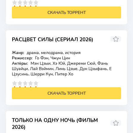
4
5
СКАЧАТЬ ТОРРЕНТ
РАСЦВЕТ СИЛЫ (СЕРИАЛ 2026)
7
Жанр:
драма, мелодрама, история
Лицензия
Режиссер:
Го Фэн, Чжун Цин
Актёры:
Мэн Цзыи, Хэ Юй, Джереми Сюй, Фань
Шуайци, Лай Вэймин, Линь Цзые, Дун Цзыфань, Е
Цзусинь, Шерри Кун, Питер Хо
4
5
СКАЧАТЬ ТОРРЕНТ
ТОЛЬКО НА ОДНУ НОЧЬ (ФИЛЬМ
2026)