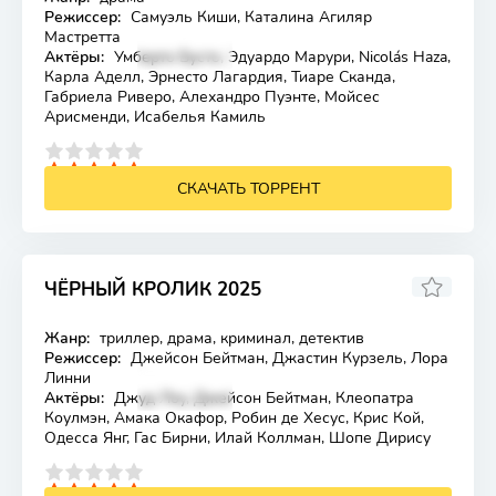
Лицензия
Режиссер:
Самуэль Киши, Каталина Агиляр
Мастретта
Актёры:
Умберто Бусто, Эдуардо Марури, Nicolás Haza,
Карла Аделл, Эрнесто Лагардия, Тиаре Сканда,
Габриела Риверо, Алехандро Пуэнте, Мойсес
Арисменди, Исабелья Камиль
4
5
СКАЧАТЬ ТОРРЕНТ
ЧЁРНЫЙ КРОЛИК 2025
7.227
7.3
Жанр:
триллер, драма, криминал, детектив
Лицензия
Режиссер:
Джейсон Бейтман, Джастин Курзель, Лора
Линни
Актёры:
Джуд Лоу, Джейсон Бейтман, Клеопатра
Коулмэн, Амака Окафор, Робин де Хесус, Крис Кой,
Одесса Янг, Гас Бирни, Илай Коллман, Шопе Дирису
4
5