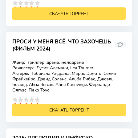
4
5
СКАЧАТЬ ТОРРЕНТ
ПРОСИ У МЕНЯ ВСЁ, ЧТО ЗАХОЧЕШЬ
(ФИЛЬМ 2024)
4.887
4
Жанр:
триллер, драма, мелодрама
Лицензия
Режиссер:
Лусия Алемани, Lea Thurner
Актёры:
Габриэла Андрада, Марио Эрмито, Селия
Фрейхейро, Дэвид Соланс, Альба Рибас, Джоэль
Боскед, Alicia Bercán, Anna Karinvinge, Фернандо
Оягуэс, Пако Тоус
4
5
СКАЧАТЬ ТОРРЕНТ