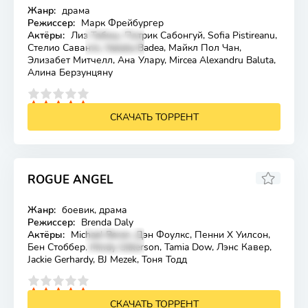
Жанр:
драма
Лицензия
Режиссер:
Марк Фрейбургер
Актёры:
Лиз Табиш, Патрик Сабонгуй, Sofia Pistireanu,
Стелио Саванте, Natalia Badea, Майкл Пол Чан,
Элизабет Митчелл, Ана Улару, Mircea Alexandru Baluta,
Алина Берзунцяну
4
5
СКАЧАТЬ ТОРРЕНТ
ROGUE ANGEL
Жанр:
боевик, драма
Лицензия
Режиссер:
Brenda Daly
Актёры:
Michael Beran, Дэн Фоулкс, Пенни Х Уилсон,
Бен Стоббер, Mindy Gilkerson, Tamia Dow, Лэнс Кавер,
Jackie Gerhardy, BJ Mezek, Тоня Тодд
4
5
СКАЧАТЬ ТОРРЕНТ