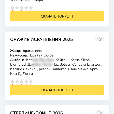
4
5
СКАЧАТЬ ТОРРЕНТ
ОРУЖИЕ ИСКУПЛЕНИЯ 2025
5.8
Жанр:
драма, вестерн
Лицензия
Режиссер:
Брайан Скиба
Актёры:
Каспер Ван Дин, Кейтлин Кемп, Siena
Bjornerud, Джеймс Логан, Liz Boliver, Селеста Блэндон,
Кертис Лайонс, Джесси Галлегос, Шон-Майкл Арго,
Ким ДеЛонги
4
5
СКАЧАТЬ ТОРРЕНТ
СТЕРЛИНГ-ПОИНТ 2026