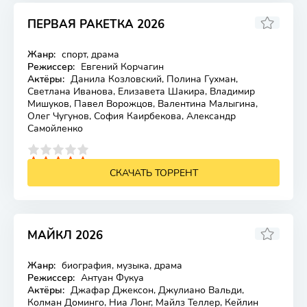
ПЕРВАЯ РАКЕТКА 2026
7.927
Жанр:
спорт, драма
Лицензия
Режиссер:
Евгений Корчагин
Актёры:
Данила Козловский, Полина Гухман,
Светлана Иванова, Елизавета Шакира, Владимир
Мишуков, Павел Ворожцов, Валентина Малыгина,
Олег Чугунов, София Каирбекова, Александр
Самойленко
4
5
СКАЧАТЬ ТОРРЕНТ
МАЙКЛ 2026
7.81
7.7
Жанр:
биография, музыка, драма
Лицензия
Режиссер:
Антуан Фукуа
Актёры:
Джафар Джексон, Джулиано Вальди,
Колман Доминго, Ниа Лонг, Майлз Теллер, Кейлин