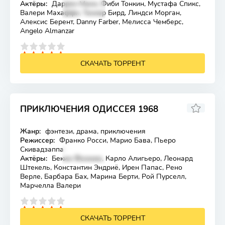
Актёры:
Даррен Манн, Фиби Тонкин, Мустафа Спикс,
Валери Махаффи, Тэннер Бирд, Линдси Морган,
Алексис Берент, Danny Farber, Мелисса Чемберс,
Angelo Almanzar
4
5
СКАЧАТЬ ТОРРЕНТ
ПРИКЛЮЧЕНИЯ ОДИССЕЯ 1968
6.807
8.4
Жанр:
фэнтези, драма, приключения
Лицензия
Режиссер:
Франко Росси, Марио Бава, Пьеро
Скивадзаппа
Актёры:
Беким Фехмию, Карло Алигьеро, Леонард
Штекель, Константин Эндриё, Ирен Папас, Рено
Верле, Барбара Бах, Марина Берти, Рой Пурселл,
Марчелла Валери
4
5
СКАЧАТЬ ТОРРЕНТ