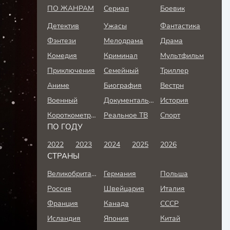
ПО ЖАНРАМ
Сериал
Боевик
Детектив
Ужасы
Фантастика
Фэнтези
Мелодрама
Драма
Комедия
Криминал
Мультфильм
Приключения
Семейный
Триллер
Аниме
Биография
Вестрн
Военный
Документальный
История
Короткометражка
Реальное ТВ
Спорт
ПО ГОДУ
2022
2023
2024
2025
2026
СТРАНЫ
Великобритания
Германия
Польша
Россия
Швейцария
Италия
Франция
Канада
СССР
Исландия
Япония
Китай