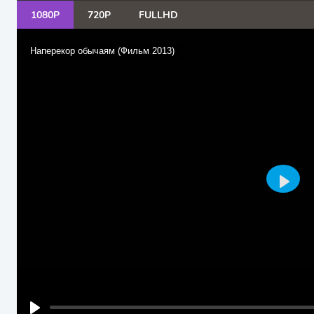
1080P
720P
FULLHD
Наперекор обычаям (Фильм 2013)
PLAY
PLAY