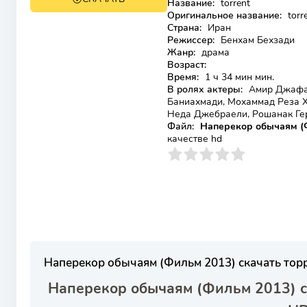
Лицензия
Название:
torrent
Оригинальное название:
torr
Страна:
Иран
Режиссер:
Бенхам Бехзади
Жанр:
драма
Возраст:
Время:
1 ч 34 мин мин.
В ролях актеры:
Амир Джафари
Баниахмади, Мохаммад Реза Ха
Неда Джебраели, Рошанак Гер
Файл:
Наперекор обычаям (Ф
качестве hd
0
1
2
3
4
5
Наперекор обычаям (Фильм 2013) скачать тор
Наперекор обычаям (Фильм 2013) с