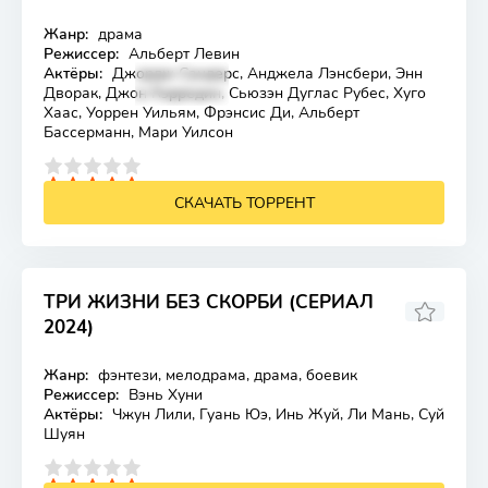
Жанр:
драма
Лицензия
Режиссер:
Альберт Левин
Актёры:
Джордж Сандерс, Анджела Лэнсбери, Энн
Дворак, Джон Кэрредин, Сьюзэн Дуглас Рубес, Хуго
Хаас, Уоррен Уильям, Фрэнсис Ди, Альберт
Бассерманн, Мари Уилсон
4
5
СКАЧАТЬ ТОРРЕНТ
ТРИ ЖИЗНИ БЕЗ СКОРБИ (СЕРИАЛ
2024)
Жанр:
фэнтези, мелодрама, драма, боевик
Лицензия
Режиссер:
Вэнь Хуни
Актёры:
Чжун Лили, Гуань Юэ, Инь Жуй, Ли Мань, Суй
Шуян
4
5