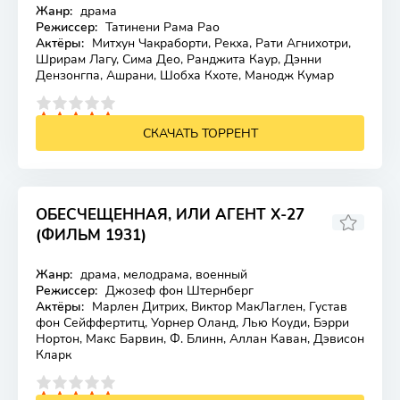
Жанр:
драма
Лицензия
Режиссер:
Татинени Рама Рао
Актёры:
Митхун Чакраборти, Рекха, Рати Агнихотри,
Шрирам Лагу, Сима Део, Ранджита Каур, Дэнни
Дензонгпа, Ашрани, Шобха Кхоте, Манодж Кумар
4
5
СКАЧАТЬ ТОРРЕНТ
ОБЕСЧЕЩЕННАЯ, ИЛИ АГЕНТ X-27
(ФИЛЬМ 1931)
Жанр:
драма, мелодрама, военный
Лицензия
Режиссер:
Джозеф фон Штернберг
Актёры:
Марлен Дитрих, Виктор МакЛаглен, Густав
фон Сейффертитц, Уорнер Оланд, Лью Коуди, Бэрри
Нортон, Макс Барвин, Ф. Блинн, Аллан Каван, Дэвисон
Кларк
4
5