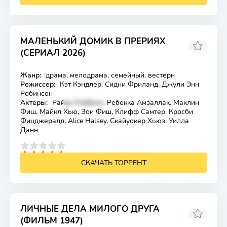
МАЛЕНЬКИЙ ДОМИК В ПРЕРИЯХ
(СЕРИАЛ 2026)
Жанр:
драма, мелодрама, семейный, вестерн
Лицензия
Режиссер:
Кэт Кэндлер, Сидни Фриланд, Джули Энн
Робинсон
Актёры:
Райан Роббинс, Ребекка Амзаллак, Маклин
Фиш, Майкл Хью, Зои Фиш, Клифф Самтер, Кросби
Фицджералд, Alice Halsey, Скайуокер Хьюз, Уилла
Данн
4
5
СКАЧАТЬ ТОРРЕНТ
ЛИЧНЫЕ ДЕЛА МИЛОГО ДРУГА
(ФИЛЬМ 1947)