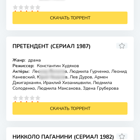
4
5
СКАЧАТЬ ТОРРЕНТ
ПРЕТЕНДЕНТ (СЕРИАЛ 1987)
Жанр:
драма
Лицензия
Режиссер:
Константин Худяков
Актёры:
Леонид Филатов, Людмила Гурченко, Леонид
Каневский, Юрий Яковлев, Лев Дуров, Армен
Джигарханян, Ираклий Хизанишвили, Людмила
Солоденко, Людмила Максакова, Здена Груберова
4
5
СКАЧАТЬ ТОРРЕНТ
НИККОЛО ПАГАНИНИ (СЕРИАЛ 1982)