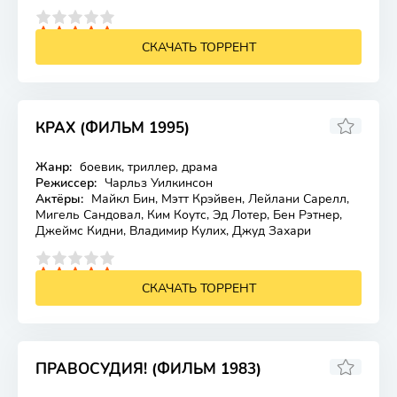
4
5
СКАЧАТЬ ТОРРЕНТ
КРАХ (ФИЛЬМ 1995)
Жанр:
боевик, триллер, драма
Лицензия
Режиссер:
Чарльз Уилкинсон
Актёры:
Майкл Бин, Мэтт Крэйвен, Лейлани Сарелл,
Мигель Сандовал, Ким Коутс, Эд Лотер, Бен Рэтнер,
Джеймс Кидни, Владимир Кулих, Джуд Захари
4
5
СКАЧАТЬ ТОРРЕНТ
ПРАВОСУДИЯ! (ФИЛЬМ 1983)