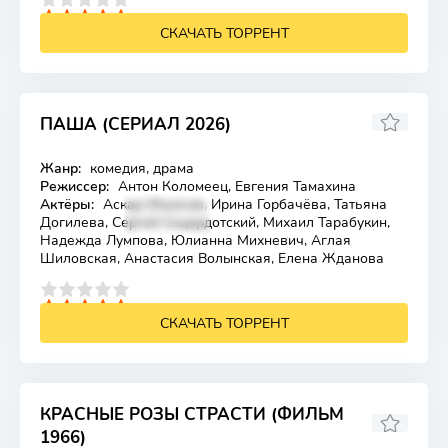
4
5
СКАЧАТЬ ТОРРЕНТ
ПАША (СЕРИАЛ 2026)
Жанр:
комедия, драма
Лицензия
Режиссер:
Антон Коломеец, Евгения Тамахина
Актёры:
Аскар Ильясов, Ирина Горбачёва, Татьяна
Догилева, Сергей Соцердотский, Михаил Тарабукин,
Надежда Лумпова, Юлианна Михневич, Аглая
Шиловская, Анастасия Волынская, Елена Жданова
4
5
СКАЧАТЬ ТОРРЕНТ
КРАСНЫЕ РОЗЫ СТРАСТИ (ФИЛЬМ
1966)