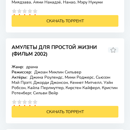
Миядзава, Аями Накадзё, Нанао, Мэру Нукуми
4
5
СКАЧАТЬ ТОРРЕНТ
АМУЛЕТЫ ДЛЯ ПРОСТОЙ ЖИЗНИ
(ФИЛЬМ 2002)
Жанр:
драма
Лицензия
Режиссер:
Джоан Миклин Сильвер
Актёры:
Джина Роулендс, Мими Роджерс, Сьюзэн
Мэй Прэтт, Джорди Джонсон, Кеннет Митчелл, Уэйн
Робсон, Кайла Перлмуттер, Кирстен Кайферл, Кристин
Ротенберг, Сильви Вейр
4
5
СКАЧАТЬ ТОРРЕНТ