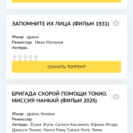
ЗАПОМНИТЕ ИХ ЛИЦА (ФИЛЬМ 1931)
Жанр:
драма
Лицензия
Режиссер:
Иван Мутанов
Актёры:
4
5
СКАЧАТЬ ТОРРЕНТ
БРИГАДА СКОРОЙ ПОМОЩИ ТОКИО.
МИССИЯ НАНКАЙ (ФИЛЬМ 2025)
Жанр:
драма, боевик
Лицензия
Режиссер:
Актёры:
Ёсукэ Эгути, Сатоси Хасимото, Юрико Исида,
Джесси Льюис, Кэнто Каку, Синъя Котэ, Эмма