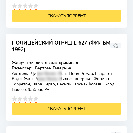
4
5
СКАЧАТЬ ТОРРЕНТ
ПОЛИЦЕЙСКИЙ ОТРЯД L-627 (ФИЛЬМ
1992)
Жанр:
триллер, драма, криминал
Лицензия
Режиссер:
Бертран Тавернье
Актёры:
Дидье Безас, Жан-Поль Комар, Шарлотт
Кади, Жан-Роже Мило, Нильс Тавернье, Филипп
Торретон, Лара Гирао, Сесиль Гарсиа-Фогель, Клод
Броссе, Фабрис Ру
4
5
СКАЧАТЬ ТОРРЕНТ