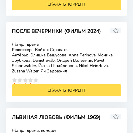
СКАЧАТЬ ТОРРЕНТ
ПОСЛЕ ВЕЧЕРИНКИ (ФИЛЬМ 2024)
Жанр:
драма
Лицензия
Режиссер:
Войтех Стракаты
Актёры:
Элишка Башусова, Anna Perinová, Моника
Зоубкова, Daniel Sváb, Ондрей Волейник, Pavel
Schonwalder, Йитка Шнайдерова, Nikol Heinzlová,
Zuzana Walter, Ян Задражил
4
5
СКАЧАТЬ ТОРРЕНТ
ЛЬВИНАЯ ЛЮБОВЬ (ФИЛЬМ 1969)
Жанр:
драма, комедия
Лицензия