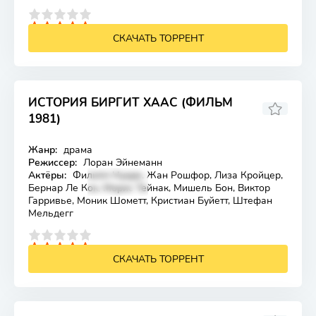
4
5
СКАЧАТЬ ТОРРЕНТ
ИСТОРИЯ БИРГИТ ХААС (ФИЛЬМ
1981)
Жанр:
драма
Лицензия
Режиссер:
Лоран Эйнеманн
Актёры:
Филипп Нуаре, Жан Рошфор, Лиза Кройцер,
Бернар Ле Кок, Морис Тейнак, Мишель Бон, Виктор
Гарривье, Моник Шометт, Кристиан Буйетт, Штефан
Мельдегг
4
5
СКАЧАТЬ ТОРРЕНТ