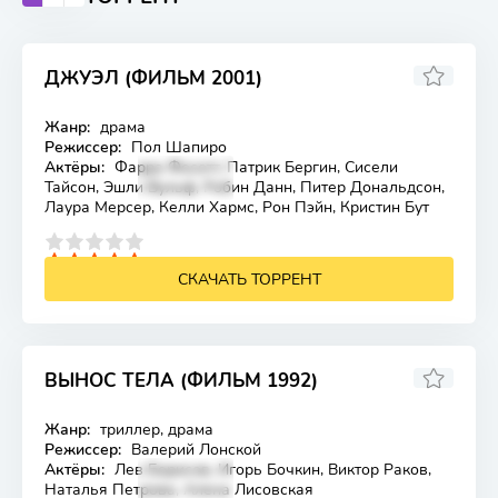
ДЖУЭЛ (ФИЛЬМ 2001)
Жанр:
драма
Лицензия
Режиссер:
Пол Шапиро
Актёры:
Фарра Фосетт, Патрик Бергин, Сисели
Тайсон, Эшли Вульф, Робин Данн, Питер Дональдсон,
Лаура Мерсер, Келли Хармс, Рон Пэйн, Кристин Бут
4
5
СКАЧАТЬ ТОРРЕНТ
ВЫНОС ТЕЛА (ФИЛЬМ 1992)
Жанр:
триллер, драма
Лицензия
Режиссер:
Валерий Лонской
Актёры:
Лев Борисов, Игорь Бочкин, Виктор Раков,
Наталья Петрова, Алена Лисовская