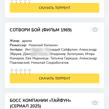
4
5
СКАЧАТЬ ТОРРЕНТ
СОТВОРИ БОЙ (ФИЛЬМ 1969)
Жанр:
драма
Лицензия
Режиссер:
Николай Калинин
Актёры:
Инт Буранс, Геннадий Сайфулин, Александр
Збруев, Дмитрий Капка, Владимир Золотухин, Игорь
Комаров, Ева Мурниеце, Татьяна Гаркуша, Александр
Павловский, Николай Скоробогатов
4
5
СКАЧАТЬ ТОРРЕНТ
БОСС КОМПАНИИ «ТАЙФУН»
(СЕРИАЛ 2025)