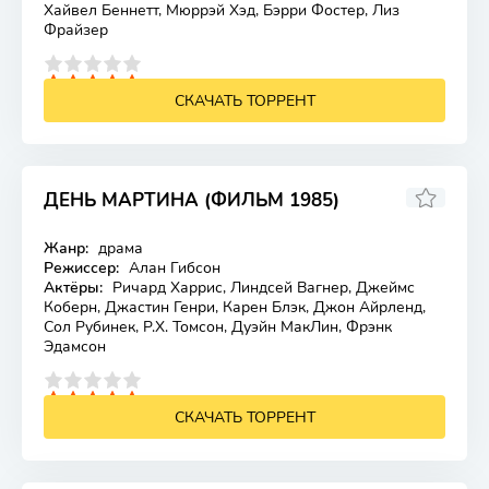
Хайвел Беннетт, Мюррэй Хэд, Бэрри Фостер, Лиз
Фрайзер
4
5
СКАЧАТЬ ТОРРЕНТ
ДЕНЬ МАРТИНА (ФИЛЬМ 1985)
Жанр:
драма
Лицензия
Режиссер:
Алан Гибсон
Актёры:
Ричард Харрис, Линдсей Вагнер, Джеймс
Коберн, Джастин Генри, Карен Блэк, Джон Айрленд,
Сол Рубинек, Р.Х. Томсон, Дуэйн МакЛин, Фрэнк
Эдамсон
4
5
СКАЧАТЬ ТОРРЕНТ