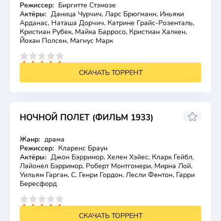
Режиссер:
Биргитте Стэмозе
Актёры:
Даница Чурчич, Ларс Брюгманн, Иньяки
Арданас, Наташа Дорчич, Катрине Грайс-Розенталь,
Кристиан Рубек, Майка Барросо, Кристиан Халкен,
Йохан Полсен, Магнус Марк
4
5
СКАЧАТЬ ТОРРЕНТ
НОЧНОЙ ПОЛЕТ (ФИЛЬМ 1933)
Жанр:
драма
Лицензия
Режиссер:
Кларенс Браун
Актёры:
Джон Бэрримор, Хелен Хэйес, Кларк Гейбл,
Лайонел Бэрримор, Роберт Монтгомери, Мирна Лой,
Уильям Гарган, С. Генри Гордон, Лесли Фентон, Гарри
Бересфорд
4
5
СКАЧАТЬ ТОРРЕНТ