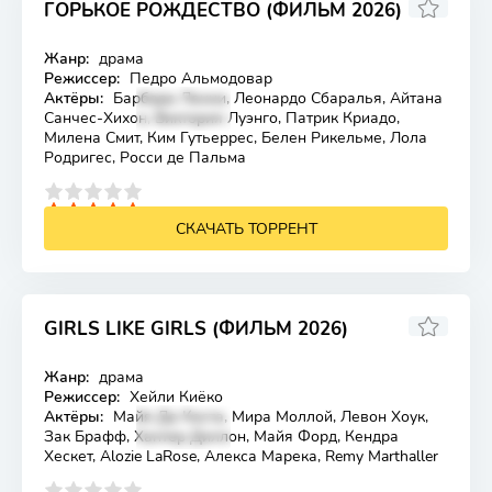
ГОРЬКОЕ РОЖДЕСТВО (ФИЛЬМ 2026)
Жанр:
драма
Лицензия
Режиссер:
Педро Альмодовар
Актёры:
Барбара Ленни, Леонардо Сбаралья, Айтана
Санчес-Хихон, Виктория Луэнго, Патрик Криадо,
Милена Смит, Ким Гутьеррес, Белен Рикельме, Лола
Родригес, Росси де Пальма
4
5
СКАЧАТЬ ТОРРЕНТ
GIRLS LIKE GIRLS (ФИЛЬМ 2026)
Жанр:
драма
Лицензия
Режиссер:
Хейли Киёко
Актёры:
Майя Да Коста, Мира Моллой, Левон Хоук,
Зак Брафф, Хантер Диллон, Майя Форд, Кендра
Хескет, Alozie LaRose, Алекса Марека, Remy Marthaller