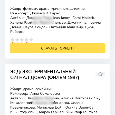
Жанр:
фэнтези, драма, криминал, детектив
Лицензия
Режиссер:
Джозеф В. Сарно
Актёры:
Джадсон Тодд, Jean James, Carol Holleck,
Хелена Клэйтон, Фрэнк Спенсер, Джонни Кул, Белла
Донна, Лаура Лондон, Патриция МакНейр, Джун
Робертс
4
5
СКАЧАТЬ ТОРРЕНТ
ЭСД: ЭКСПЕРИМЕНТАЛЬНЫЙ
СИГНАЛ ДОБРА (ФИЛЬМ 1987)
Жанр:
драма, семейный
Лицензия
Режиссер:
Анна Соколовска
Актёры:
Эльжбета Хельман, Алисия Войтковяк, Януш
Михаловский, Халина Лабонарска, Хелена
Ковальчикова, Мечислав Войт, Юстина Заремба,
Кшиштоф Ибиш, Марек Гершал, Кшиштоф Гоштыла