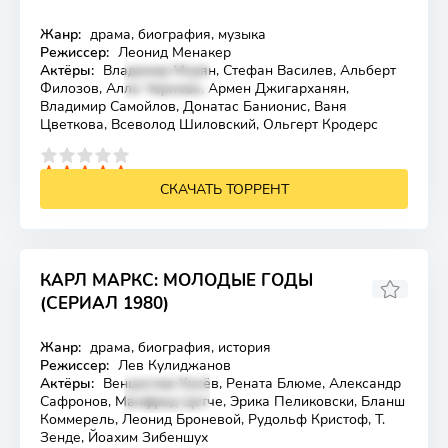
Жанр:
драма, биография, музыка
Лицензия
Режиссер:
Леонид Менакер
Актёры:
Владимир Мсрян, Стефан Василев, Альберт
Филозов, Алла Чернова, Армен Джигарханян,
Владимир Самойлов, Донатас Банионис, Ваня
Цветкова, Всеволод Шиловский, Ольгерт Кродерс
4
5
СКАЧАТЬ ТОРРЕНТ
КАРЛ МАРКС: МОЛОДЫЕ ГОДЫ
(СЕРИАЛ 1980)
Жанр:
драма, биография, история
Лицензия
Режиссер:
Лев Кулиджанов
Актёры:
Венцислав Кисёв, Рената Блюме, Александр
Сафронов, Манфред Цетче, Эрика Пеликовски, Бланш
Коммерель, Леонид Броневой, Рудольф Кристоф, Т.
Зенде, Йоахим Зибеншух