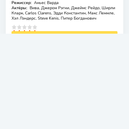
Режиссер:
Аньес Варда
Актёры:
Вива, Джером Рэгни, Джеймс Рейдо, Ширли
Кларк, Carlos Clarens, Эдди Константин, Макс Леммле,
Хэл Лэндерс, Steve Kenis, Питер Богданович
4
5
СКАЧАТЬ ТОРРЕНТ
ВИФЛЕЕМ (ФИЛЬМ 2025)
Жанр:
драма, криминал
Лицензия
Режиссер:
Долорес Фонци
Актёры:
Долорес Фонци, Camila Plaate, Лаура
Паредес, Хульета Кардинали, Серхио Прина, Луис
Мачин, Сесар Тронкосо, Lili Juarez, Ruth Plaate, Gaia
Garibaldi
4
5
СКАЧАТЬ ТОРРЕНТ