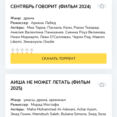
СЕНТЯБРЬ ГОВОРИТ (ФИЛЬМ 2024)
Жанр:
драма
Лицензия
Режиссер:
Ариана Лабед
Актёры:
Миа Тариа, Паскаль Канн, Ракхи Тхакрар,
Амелия Валентина Панкхания, Сиенна Роуз Великова,
Ниам Мориарти, Леви О'Салливан, Чарли Рид, Maeron
Libomi, Эммануэль Окойе
4
5
СКАЧАТЬ ТОРРЕНТ
АИША НЕ МОЖЕТ ЛЕТАТЬ (ФИЛЬМ
2025)
Жанр:
ужасы, драма, криминал
Лицензия
Режиссер:
Морад Мостафа
Актёры:
Maha Mohammed Al-Adwani, Achai Ayom,
Эмад Гоним, Mamdouh Saleh, Buliana Simona, Зиад Заза