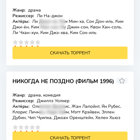
Жанр:
драма
Лицензия
Режиссер:
Ли На-джон
Актёры:
Ли Джун-хо, Ким Мин-ха, Сон Дон-иль, Ким
Джи-ён, Ким Мин-сок, Му Джин-сон, Квон Хан-соль,
Ли Чхан-хун, Ким Джэ-хва, Ким Сон-иль
4
5
СКАЧАТЬ ТОРРЕНТ
НИКОГДА НЕ ПОЗДНО (ФИЛЬМ 1996)
Жанр:
драма, комедия
Лицензия
Режиссер:
Джиллз Уолкер
Актёры:
Олимпия Дукакис, Жан Лапойнт, Ян Рубес,
Клорис Личмен, Кори Хэйм, Мэтт Крэйвен, Эллен
Дубин, Чип Чуипка, Джоан Оренштейн, Хелен Хьюз
4
5
СКАЧАТЬ ТОРРЕНТ