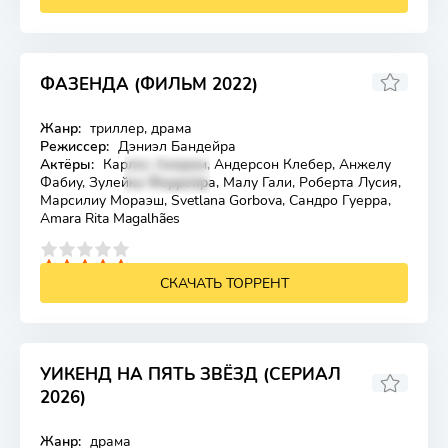
ФАЗЕНДА (ФИЛЬМ 2022)
Жанр:
триллер, драма
Лицензия
Режиссер:
Дэниэл Бандейра
Актёры:
Карлос Аморим, Андерсон Клебер, Анжелу
Фабиу, Зулейка Феррейра, Малу Гали, Роберта Лусия,
Марсилиу Мораэш, Svetlana Gorbova, Сандро Гуерра,
Amara Rita Magalhães
4
5
СКАЧАТЬ ТОРРЕНТ
УИКЕНД НА ПЯТЬ ЗВЁЗД (СЕРИАЛ
2026)
Жанр:
драма
Лицензия