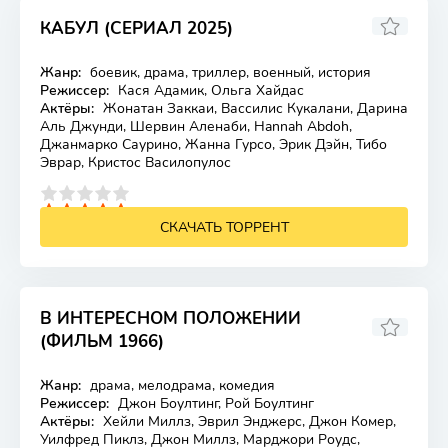
КАБУЛ (СЕРИАЛ 2025)
Жанр:
боевик, драма, триллер, военный, история
Лицензия
Режиссер:
Кася Адамик, Ольга Хайдас
Актёры:
Жонатан Заккаи, Вассилис Кукалани, Дарина
Аль Джунди, Шервин Аленаби, Hannah Abdoh,
Джанмарко Саурино, Жанна Гурсо, Эрик Дэйн, Тибо
Эврар, Кристос Василопулос
4
5
СКАЧАТЬ ТОРРЕНТ
В ИНТЕРЕСНОМ ПОЛОЖЕНИИ
(ФИЛЬМ 1966)
Жанр:
драма, мелодрама, комедия
Лицензия
Режиссер:
Джон Боултинг, Рой Боултинг
Актёры:
Хейли Миллз, Эврил Энджерс, Джон Комер,
Уилфред Пиклз, Джон Миллз, Марджори Роудс,