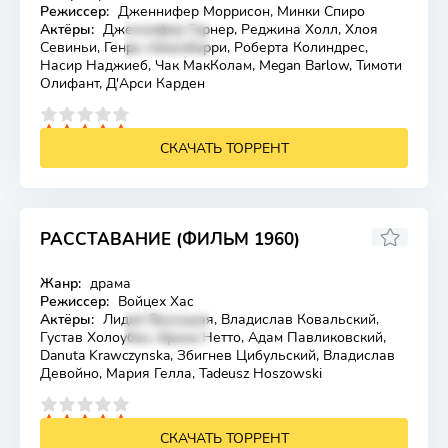
Режиссер:
Дженнифер Моррисон, Минки Спиро
Актёры:
Дженнифер Гарнер, Реджина Холл, Хлоя
Севиньи, Генри Айкенберри, Роберта Колиндрес,
Насир Наджиеб, Чак МакКолам, Megan Barlow, Тимоти
Олифант, Д'Арси Карден
4
5
СКАЧАТЬ ТОРРЕНТ
РАССТАВАНИЕ (ФИЛЬМ 1960)
Жанр:
драма
Лицензия
Режиссер:
Войцех Хас
Актёры:
Лидия Высоцкая, Владислав Ковальский,
Густав Холоубек, Ирэна Нетто, Адам Павликовский,
Danuta Krawczynska, Збигнев Цибульский, Владислав
Девойно, Мария Гелла, Tadeusz Hoszowski
4
5
СКАЧАТЬ ТОРРЕНТ