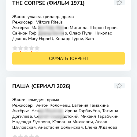
THE CORPSE (ФИЛЬМ 1971)
Жанр:
ужасы, триллер, драма
Лицензия
Режиссер:
Viktors Ritelis
Актёры:
Майкл Гоф, Ивонн Митчелл, Шэрон Гёрни,
Саймон Гоф, Дэвид Батлер, Олаф Пули, Николас
Джонс, Mary Hignett, Ховард Гурни, Sam
4
5
СКАЧАТЬ ТОРРЕНТ
ПАША (СЕРИАЛ 2026)
Жанр:
комедия, драма
Лицензия
Режиссер:
Антон Коломеец, Евгения Тамахина
Актёры:
Аскар Ильясов, Ирина Горбачёва, Татьяна
Догилева, Сергей Соцердотский, Михаил Тарабукин,
Надежда Лумпова, Юлианна Михневич, Аглая
Шиловская, Анастасия Волынская, Елена Жданова