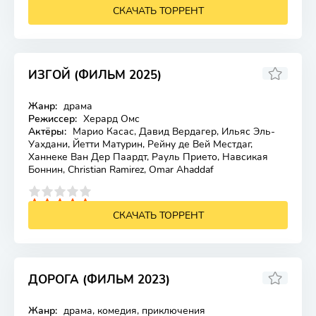
СКАЧАТЬ ТОРРЕНТ
ИЗГОЙ (ФИЛЬМ 2025)
Жанр:
драма
Лицензия
Режиссер:
Херард Омс
Актёры:
Марио Касас, Давид Вердагер, Ильяс Эль-
Уахдани, Йетти Матурин, Рейну де Вей Местдаг,
Ханнеке Ван Дер Паардт, Рауль Прието, Навсикая
Боннин, Christian Ramirez, Omar Ahaddaf
4
5
СКАЧАТЬ ТОРРЕНТ
ДОРОГА (ФИЛЬМ 2023)
Жанр:
драма, комедия, приключения
Лицензия