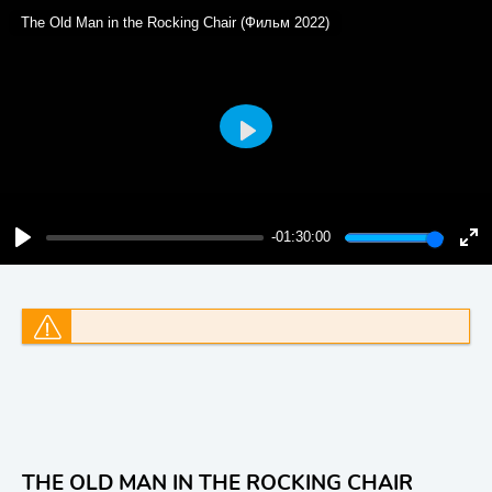
The Old Man in the Rocking Chair (Фильм 2022)
PLAY
-01:30:00
PLAY
EN
THE OLD MAN IN THE ROCKING CHAIR