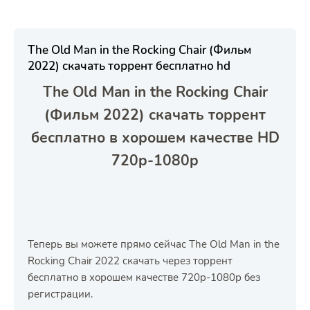
The Old Man in the Rocking Chair (Фильм
2022) скачать торрент бесплатно hd
The Old Man in the Rocking Chair
(Фильм 2022) скачать торрент
бесплатно в хорошем качестве HD
720p-1080p
Теперь вы можете прямо сейчас The Old Man in the
Rocking Chair 2022 скачать через торрент
бесплатно в хорошем качестве 720p-1080р без
регистрации.