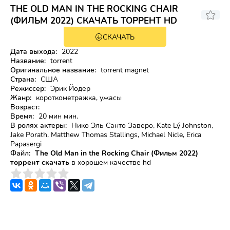
THE OLD MAN IN THE ROCKING CHAIR
(ФИЛЬМ 2022) СКАЧАТЬ ТОРРЕНТ HD
СКАЧАТЬ
Лицензия
Дата выхода:
2022
Название:
torrent
Оригинальное название:
torrent magnet
Страна:
США
Режиссер:
Эрик Йодер
Жанр:
короткометражка, ужасы
Возраст:
Время:
20 мин мин.
В ролях актеры:
Нико Эль Санто Заверо, Kate Lý Johnston,
Jake Porath, Matthew Thomas Stallings, Michael Nicle, Erica
Papasergi
Файл:
The Old Man in the Rocking Chair (Фильм 2022)
торрент скачать
в хорошем качестве hd
5