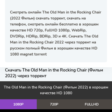
Смотреть онлайн The Old Man in the Rocking Chair
(2022 Фильм) скачать торрент, скачать на
телефон, смотреть онлайн бесплатно в хорошем
качестве HD 720p, FullHD 1080p, WebRip,
DVDRip, HDRip, BDRip, 3D и 4K. Скачать The Old
Man in the Rocking Chair 2022 через торрент на
русском полный Фильм в хорошем качестве HD
1080 magnet torrent
Скачать The Old Man in the Rocking Chair (Фильм
2022) через торрент
The Old Man in the Rocking Chair (Фильм 2022) в хорошем
качестве HD 1080
1080P
720P
FULLHD