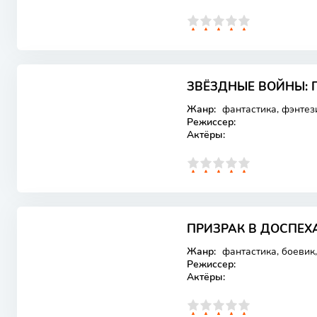
0
1
2
3
4
5
ЗВЁЗДНЫЕ ВОЙНЫ: 
Лицензия
Жанр:
фантастика, фэнтез
Режиссер:
Актёры:
0
1
2
3
4
5
ПРИЗРАК В ДОСПЕХА
Лицензия
Жанр:
фантастика, боевик,
Режиссер:
Актёры:
0
1
2
3
4
5