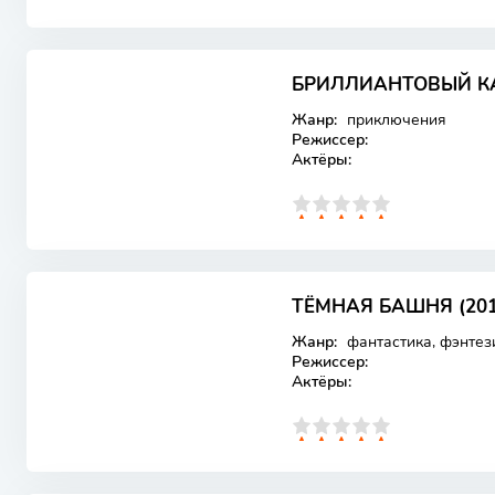
БРИЛЛИАНТОВЫЙ КА
Лицензия
Жанр:
приключения
Режиссер:
Актёры:
0
1
2
3
4
5
ТЁМНАЯ БАШНЯ (201
Лицензия
Жанр:
фантастика, фэнтези
Режиссер:
Актёры:
0
1
2
3
4
5