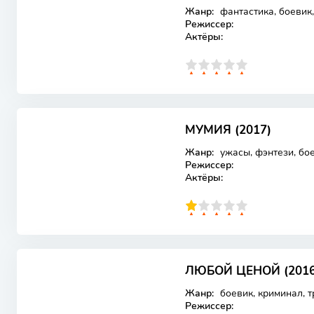
Жанр:
фантастика, боевик
Режиссер:
Актёры:
0
1
2
3
4
5
МУМИЯ (2017)
Лицензия
Жанр:
ужасы, фэнтези, бо
Режиссер:
Актёры:
20
1
2
3
4
5
ЛЮБОЙ ЦЕНОЙ (2016
Лицензия
Жанр:
боевик, криминал, т
Режиссер: