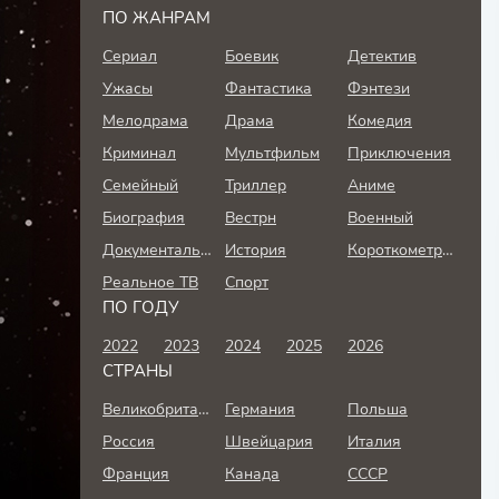
ПО ЖАНРАМ
Сериал
Боевик
Детектив
Ужасы
Фантастика
Фэнтези
Мелодрама
Драма
Комедия
Криминал
Мультфильм
Приключения
Семейный
Триллер
Аниме
Биография
Вестрн
Военный
Документальный
История
Короткометражка
Реальное ТВ
Спорт
ПО ГОДУ
2022
2023
2024
2025
2026
СТРАНЫ
Великобритания
Германия
Польша
Россия
Швейцария
Италия
Франция
Канада
СССР